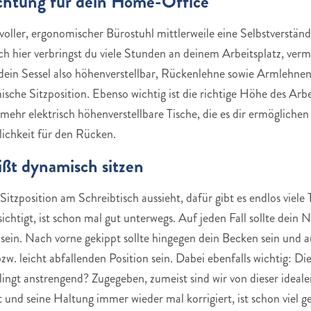
richtung für dein Home-Office
svoller, ergonomischer Bürostuhl mittlerweile eine Selbstverständl
hier verbringst du viele Stunden an deinem Arbeitsplatz, vermu
dein Sessel also höhenverstellbar, Rückenlehne sowie Armlehnen s
sche Sitzposition. Ebenso wichtig ist die richtige Höhe des Arbeit
 mehr elektrisch höhenverstellbare Tische, die es dir ermöglich
lichkeit für den Rücken.
ißt dynamisch sitzen
Sitzposition am Schreibtisch aussieht, dafür gibt es endlos viele 
tigt, ist schon mal gut unterwegs. Auf jeden Fall sollte dein N
 sein. Nach vorne gekippt sollte hingegen dein Becken sein und au
. leicht abfallenden Position sein. Dabei ebenfalls wichtig: Die
gt anstrengend? Zugegeben, zumeist sind wir von dieser idealen
und seine Haltung immer wieder mal korrigiert, ist schon viel 