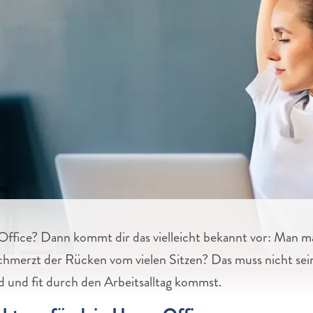
ffice? Dann kommt dir das vielleicht bekannt vor: Man ma
hmerzt der Rücken vom vielen Sitzen? Das muss nicht sein
d und fit durch den Arbeitsalltag kommst.