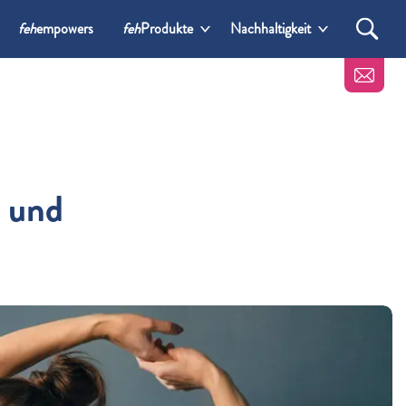
feh
empowers
feh
Produkte
Nachhaltigkeit
t und