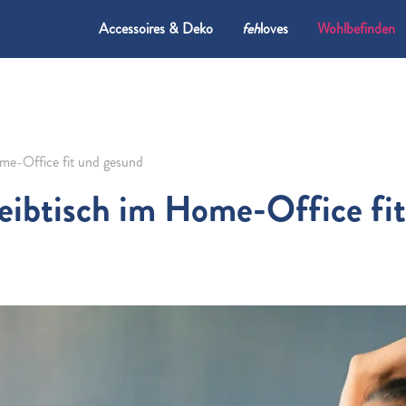
Accessoires & Deko
feh
loves
Wohlbefinden
ome-Office fit und gesund
eibtisch im
Home-Office
fi