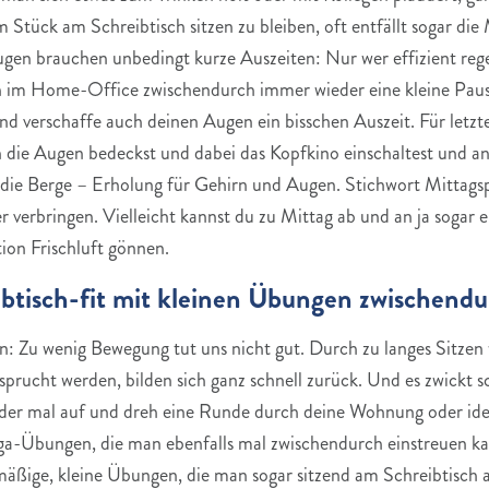
 Stück am Schreibtisch sitzen zu bleiben, oft entfällt sogar die
gen brauchen unbedingt kurze Auszeiten: Nur wer effizient reg
uch im Home-Office zwischendurch immer wieder eine kleine Paus
 und verschaffe auch deinen Augen ein bisschen Auszeit. Für letz
die Augen bedeckst und dabei das Kopfkino einschaltest und an 
 die Berge – Erholung für Gehirn und Augen. Stichwort Mittagspa
 verbringen. Vielleicht kannst du zu Mittag ab und an ja sogar
ion Frischluft gönnen.
ibtisch-fit mit kleinen Übungen zwischendu
hin: Zu wenig Bewegung tut uns nicht gut. Durch zu langes Sitze
sprucht werden, bilden sich ganz schnell zurück. Und es zwickt
er mal auf und dreh eine Runde durch deine Wohnung oder idea
oga-Übungen, die man ebenfalls mal zwischendurch einstreuen kan
mäßige, kleine Übungen, die man sogar sitzend am Schreibtisch a