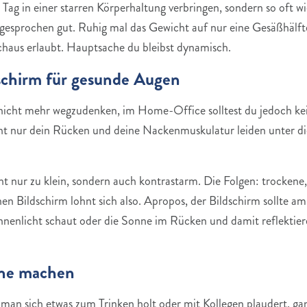
Tag in einer starren Körperhaltung verbringen, sondern so oft wi
esprochen gut. Ruhig mal das Gewicht auf nur eine Gesäßhälfte
haus erlaubt. Hauptsache du bleibst dynamisch.
dschirm für gesunde Augen
 nicht mehr wegzudenken, im Home-Office solltest du jedoch kei
cht nur dein Rücken und deine Nackenmuskulatur leiden unter di
t nur zu klein, sondern auch kontrastarm. Die Folgen: trockene,
en Bildschirm lohnt sich also. Apropos, der Bildschirm sollte am 
onnenlicht schaut oder die Sonne im Rücken und damit reflektier
ine machen
 man sich etwas zum Trinken holt oder mit Kollegen plaudert, g