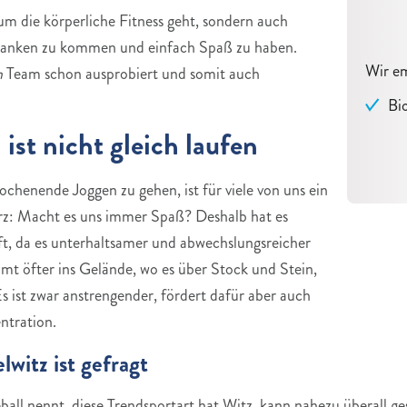
 um die körperliche Fitness geht, sondern auch
danken zu kommen und einfach Spaß zu haben.
Wir e
h
Team schon ausprobiert und somit auch
Bi
 ist nicht gleich laufen
chenende Joggen zu gehen, ist für viele von uns ein
rz: Macht es uns immer Spaß? Deshalb hat es
fft, da es unterhaltsamer und abwechslungsreicher
mmt öfter ins Gelände, wo es über Stock und Stein,
s ist zwar anstrengender, fördert dafür aber auch
ntration.
witz ist gefragt
ll nennt, diese Trendsportart hat Witz, kann nahezu überall gesp