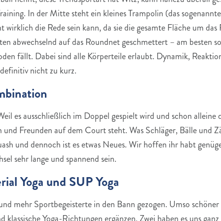
Training. In der Mitte steht ein kleines Trampolin (das sogenan
cht wirklich die Rede sein kann, da sie die gesamte Fläche um d
ten abwechselnd auf das Roundnet geschmettert – am besten so,
den fällt. Dabei sind alle Körperteile erlaubt. Dynamik, Reaktion
finitiv nicht zu kurz.
mbination
l es ausschließlich im Doppel gespielt wird und schon alleine 
n und Freunden auf dem Court steht. Was Schläger, Bälle und Zäh
ash und dennoch ist es etwas Neues. Wir hoffen ihr habt genüge
sel sehr lange und spannend sein.
erial Yoga und SUP Yoga
 und mehr Sportbegeisterte in den Bann gezogen. Umso schöner 
 klassische Yoga-Richtungen ergänzen. Zwei haben es uns ganz 