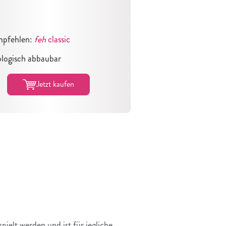
mpfehlen:
feh
classic
ologisch abbaubar
Jetzt kaufen
ielt werden und ist für jegliche