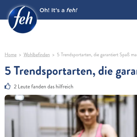
Home
Wohlbefinden
5 Trendsportarten, die garantiert Spaß m
5 Trendsportarten, die gar
2 Leute fanden das hilfreich