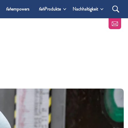
feh
empowers
feh
Produkte
Nachhaltigkeit