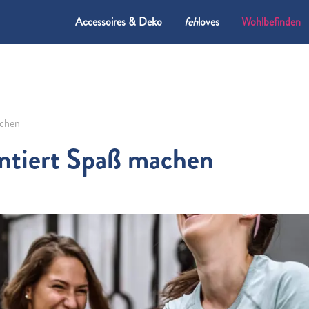
Accessoires & Deko
feh
loves
Wohlbefinden
achen
antiert Spaß machen