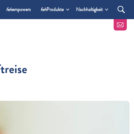
feh
empowers
feh
Produkte
Nachhaltigkeit
treise