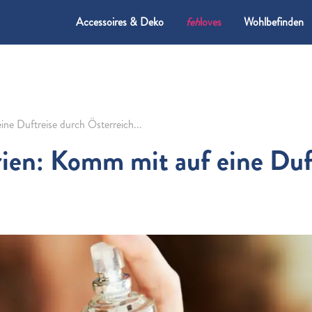
Accessoires & Deko
feh
loves
Wohlbefinden
ne Duftreise durch Österreich...
ien:
Komm mit auf eine Duf