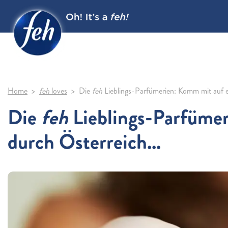
Home
feh
loves
Die
feh
Lieblings-Parfümerien: Komm mit auf ei
Die
feh
Lieblings-Parfümer
durch Österreich...