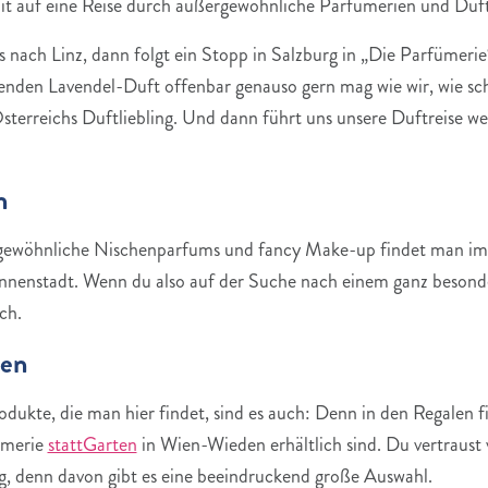
 auf eine Reise durch außergewöhnliche Parfümerien und Duft
s nach Linz, dann folgt ein Stopp in Salzburg in „Die Parfümerie
den Lavendel-Duft offenbar genauso gern mag wie wir, wie sch
Österreichs Duftliebling. Und dann führt uns unsere Duftreise we
n
gewöhnliche Nischenparfums und fancy Make-up findet man im e
nnenstadt. Wenn du also auf der Suche nach einem ganz besondere
ch.
ien
dukte, die man hier findet, sind es auch: Denn in den Regalen fi
ümerie
stattGarten
in Wien-Wieden erhältlich sind. Du vertraust
tig, denn davon gibt es eine beeindruckend große Auswahl.