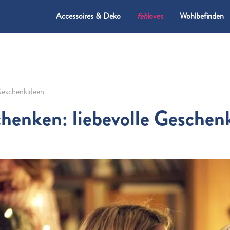
Accessoires & Deko
feh
loves
Wohlbefinden
 Geschenkideen
chenken: liebevolle Geschen