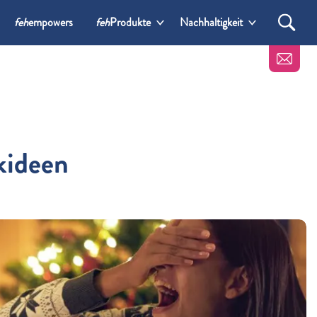
feh
empowers
feh
Produkte
Nachhaltigkeit
kideen